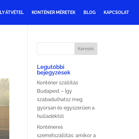
LY ÁTVÉTEL
KONTÉNER MÉRETEK
BLOG
KAPCSOLAT
Legutóbbi
bejegyzések
Konténer szállítás
Budapest – Így
szabadulhatsz meg
gyorsan és egyszerűen a
hulladéktól
Konténeres
szemétszállítás: amikor a