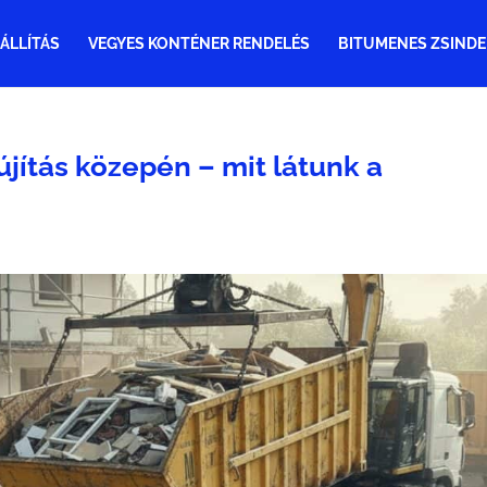
ÁLLÍTÁS
VEGYES KONTÉNER RENDELÉS
BITUMENES ZSINDE
újítás közepén – mit látunk a