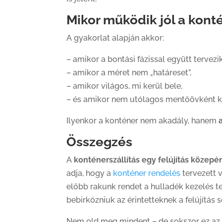
Mikor működik jól a konté
A gyakorlat alapján akkor:
– amikor a bontási fázissal együtt tervezik
– amikor a méret nem „határeset”,
– amikor világos, mi kerül bele,
– és amikor nem utólagos mentőövként ke
Ilyenkor a konténer nem akadály, hanem
Összegzés
A
konténerszállítás egy felújítás közepé
adja, hogy a
konténer rendelés
tervezett 
előbb rakunk rendet a hulladék kezelés te
bebirkózniuk az érintetteknek a felújítás s
Nem old meg mindent – de sokszor ez az e