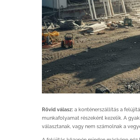
Rövid válasz:
a konténerszállítás a felúj
munkafolyamat részeként kezelik. A gyakor
választanak, vagy nem számolnak a vegye
A felújítás közepén minden másképp néz k