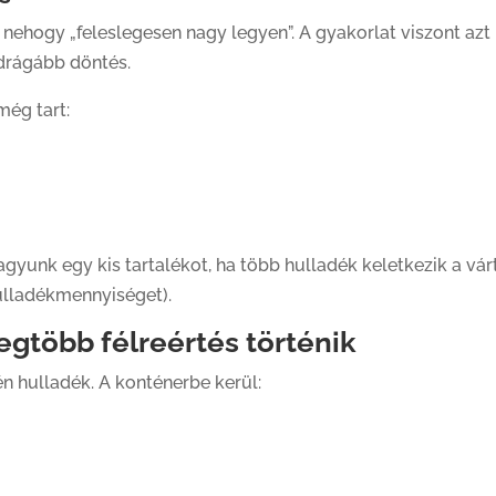
nehogy „feleslegesen nagy legyen”. A gyakorlat viszont azt
 drágább döntés.
még tart:
agyunk egy kis tartalékot, ha több hulladék keletkezik a vár
ulladékmennyiséget).
egtöbb félreértés történik
n hulladék. A konténerbe kerül: