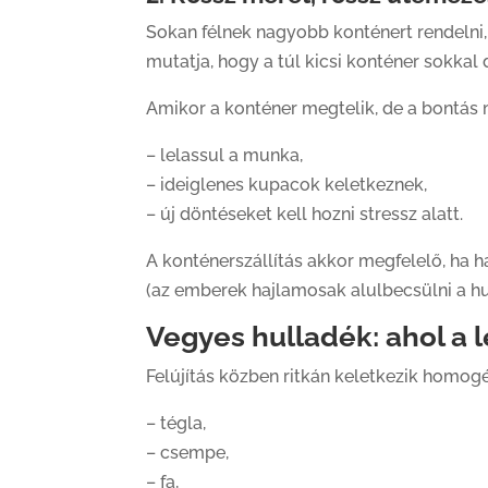
Sokan félnek nagyobb konténert rendelni, 
mutatja, hogy a túl kicsi konténer sokkal
Amikor a konténer megtelik, de a bontás 
– lelassul a munka,
– ideiglenes kupacok keletkeznek,
– új döntéseket kell hozni stressz alatt.
A konténerszállítás akkor megfelelő, ha h
(az emberek hajlamosak alulbecsülni a h
Vegyes hulladék: ahol a l
Felújítás közben ritkán keletkezik homogé
– tégla,
– csempe,
– fa,