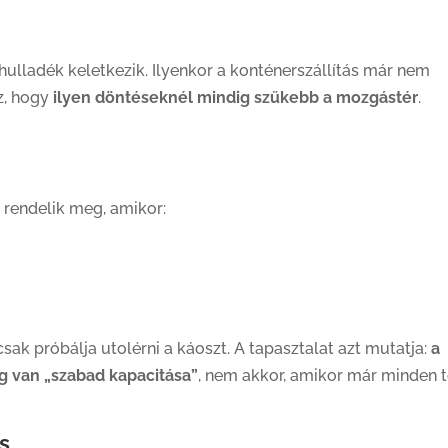
lladék keletkezik. Ilyenkor a konténerszállítás már nem
z, hogy
ilyen döntéseknél mindig szűkebb a mozgástér
.
 rendelik meg, amikor:
sak próbálja utolérni a káoszt. A tapasztalat azt mutatja:
a
g van „szabad kapacitása”
, nem akkor, amikor már minden t
s