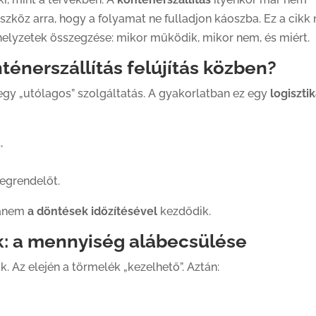
szköz arra, hogy a folyamat ne fulladjon káoszba. Ez a cikk
helyzetek összegzése: mikor működik, mikor nem, és miért.
nténerszállítás felújítás közben?
 egy „utólagos” szolgáltatás. A gyakorlatban ez egy
logisztik
,
egrendelőt.
hanem
a döntések időzítésével
kezdődik.
k: a mennyiség alábecsülése
k. Az elején a törmelék „kezelhető”. Aztán: