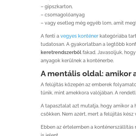
– gipszkarton,
– csomagolóanyag
– vagy esetleg még egyéb lom, amit megta
A fenti a
vegyes konténer
kategóriába tar
tudatosan. A gyakorlatban a legtöbb kon
keretrendszerből
fakad. Javasoljuk, hog
anyagok kerülnek a konténerbe.
A mentális oldal: amikor a
A felújítás közepén az emberek folyamato
tűnik, mint amekkora valójában. A rendetle
A tapasztalat azt mutatja, hogy amikor a 
csökken. Nem azért, mert a felújítás kés
Ebben az értelemben a konténerszállítás n
is jelent.