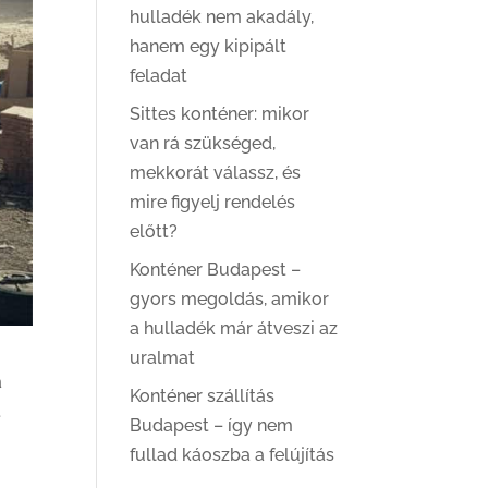
hulladék nem akadály,
hanem egy kipipált
feladat
Sittes konténer: mikor
van rá szükséged,
mekkorát válassz, és
mire figyelj rendelés
előtt?
Konténer Budapest –
gyors megoldás, amikor
a hulladék már átveszi az
uralmat
a
Konténer szállítás
t
Budapest – így nem
fullad káoszba a felújítás