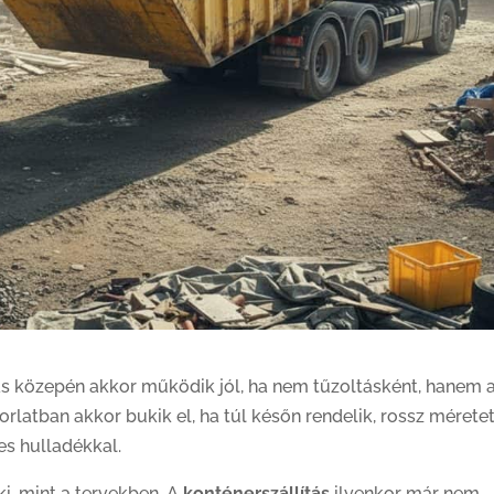
ítás közepén akkor működik jól, ha nem tűzoltásként, hanem 
latban akkor bukik el, ha túl későn rendelik, rossz mérete
s hulladékkal.
i, mint a tervekben. A
konténerszállítás
ilyenkor már nem