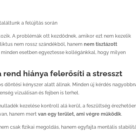
láltunk a felújítás során
tozik. A problémák ott kezdődnek, amikor ezt nem kezelik
fliktus nem rossz szándékból, hanem
nem tisztázott
y minden esetben egyeztesse kollégánkkal, hogy milyen
 rend hiánya felerősíti a stresszt
s döntési kényszer alatt állnak. Minden új kérdés nagyobb
nség vizuálisan és fejben is terhel.
hulladék kezelése kontroll alá kerül, a feszültség érezhetőe
z van, hanem mert
van egy terület, ami végre működik
.
em csak fizikai megoldás, hanem egyfajta mentális stabilit