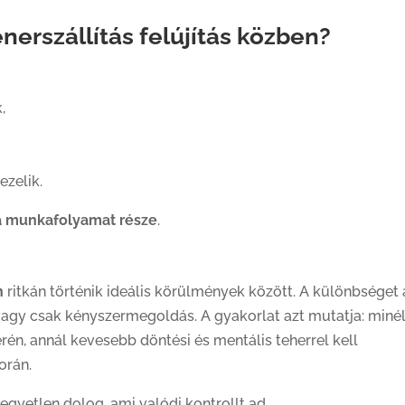
nerszállítás felújítás közben?
,
zelik.
a munkafolyamat része
.
n
ritkán történik ideális körülmények között. A különbséget 
vagy csak kényszermegoldás. A gyakorlat azt mutatja: miné
rén, annál kevesebb döntési és mentális teherrel kell
orán.
gyetlen dolog, ami valódi kontrollt ad.