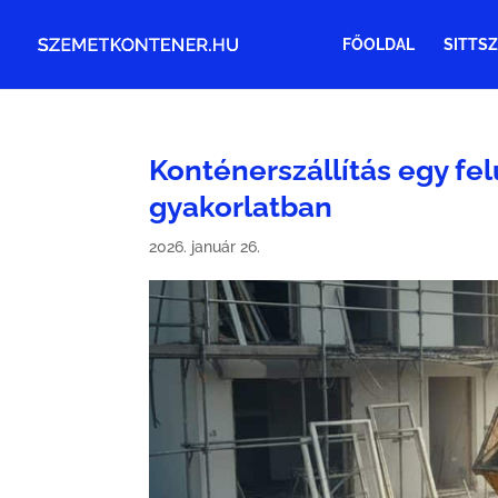
FŐOLDAL
SITTSZ
Konténerszállítás egy fel
gyakorlatban
2026. január 26.