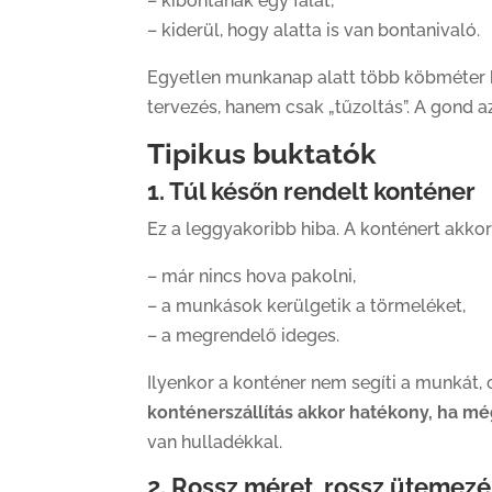
– kibontanak egy falat,
– kiderül, hogy alatta is van bontanivaló.
Egyetlen munkanap alatt több köbméter hu
tervezés, hanem csak „tűzoltás”. A gond a
Tipikus buktatók
1. Túl későn rendelt konténer
Ez a leggyakoribb hiba. A konténert akkor
– már nincs hova pakolni,
– a munkások kerülgetik a törmeléket,
– a megrendelő ideges.
Ilyenkor a konténer nem segíti a munkát, c
konténerszállítás akkor hatékony, ha mé
van hulladékkal.
2. Rossz méret, rossz ütemezé