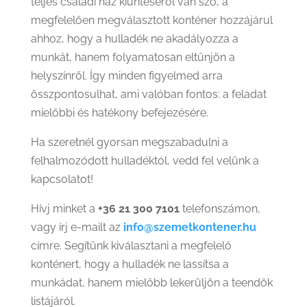
teljes családi ház kiürítéséről van szó, a
megfelelően megválasztott konténer hozzájárul
ahhoz, hogy a hulladék ne akadályozza a
munkát, hanem folyamatosan eltűnjön a
helyszínről. Így minden figyelmed arra
összpontosulhat, ami valóban fontos: a feladat
mielőbbi és hatékony befejezésére.
Ha szeretnél gyorsan megszabadulni a
felhalmozódott hulladéktól, vedd fel velünk a
kapcsolatot!
Hívj minket a
+36 21 300 7101
telefonszámon,
vagy írj e-mailt az
info@szemetkontener.hu
címre. Segítünk kiválasztani a megfelelő
konténert, hogy a hulladék ne lassítsa a
munkádat, hanem mielőbb lekerüljön a teendők
listájáról.