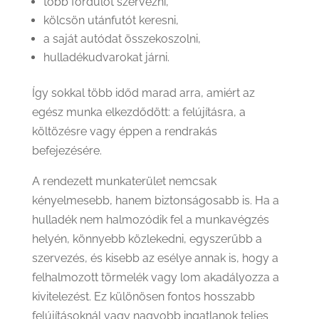
több fordulót szervezni,
kölcsön utánfutót keresni,
a saját autódat összekoszolni,
hulladékudvarokat járni.
Így sokkal több időd marad arra, amiért az
egész munka elkezdődött: a felújításra, a
költözésre vagy éppen a rendrakás
befejezésére.
A rendezett munkaterület nemcsak
kényelmesebb, hanem biztonságosabb is. Ha a
hulladék nem halmozódik fel a munkavégzés
helyén, könnyebb közlekedni, egyszerűbb a
szervezés, és kisebb az esélye annak is, hogy a
felhalmozott törmelék vagy lom akadályozza a
kivitelezést. Ez különösen fontos hosszabb
felújításoknál vagy nagyobb ingatlanok teljes