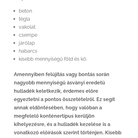
beton
tégla
vakolat
csempe
járólap
habarcs
kisebb mennyiségű föld és kő.
Amennyiben felújítás vagy bontás során
nagyobb mennyiségű ásványi eredetű
hulladék keletkezik, érdemes előre
egyeztetni a pontos összetételről. Ez segít
annak eldöntésében, hogy valóban a
megfelelő konténertípus kerüljön
kihelyezésre, és a hulladék kezelése is a
vonatkozó előírások szerint történjen. Kisebb