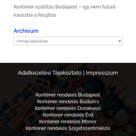
Konténer szállítás Budapest – így nem fullad
káoszba a felújítás
Archívum
Archívum
Adatkezelési Tájékoztató
|
Impresszum
Konténer rendelés Budapest
Konténer rendelés Budaörs
Konténer rendelés Dunakeszi
Konténer rendelés Érd
Konténer rendelés Monor
Konténer rendelés Szigetszentmiklós