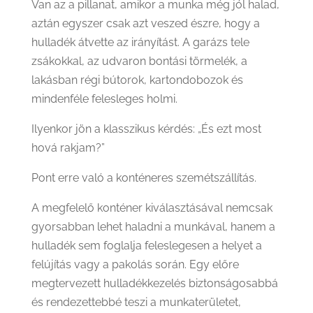
Van az a pillanat, amikor a munka még jól halad,
aztán egyszer csak azt veszed észre, hogy a
hulladék átvette az irányítást. A garázs tele
zsákokkal, az udvaron bontási törmelék, a
lakásban régi bútorok, kartondobozok és
mindenféle felesleges holmi.
Ilyenkor jön a klasszikus kérdés: „És ezt most
hová rakjam?”
Pont erre való a konténeres szemétszállítás.
A megfelelő konténer kiválasztásával nemcsak
gyorsabban lehet haladni a munkával, hanem a
hulladék sem foglalja feleslegesen a helyet a
felújítás vagy a pakolás során. Egy előre
megtervezett hulladékkezelés biztonságosabbá
és rendezettebbé teszi a munkaterületet,