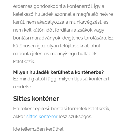
érdemes gondoskodni a konténerről. Így a
keletkező hulladék azonnal a megfelelő helyre
kerül, nem akadályozza a munkavégzést, és
nem kell külön időt fordítani a zsákok vagy
bontási maradványok ideiglenes tárolására. Ez
különösen igaz olyan felújításoknál, ahol
naponta jelentős mennyiségű hulladék
keletkezik.
Milyen hulladék kerülhet a konténerbe?
Ez mindig attól függ, milyen típusú konténert
rendelsz.
Sittes konténer
Ha főként építési-bontási törmelék keletkezik,
akkor
sittes konténer
lesz szükséges.
Ide jellemzően kerülhet: