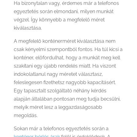
Ha bizonytalan vagy, érdemes már a telefonos
egyeztetés során elmondani, milyen munkát
végzel. Így könnyebb a megfelelő méret
kiválasztása.
A megfelelő konténerméret kiválasztása nem
csak kényelmi szempontból fontos. Ha túl kicsi a
konténer, előfordulhat, hogy a munkát meg kell
szakítani egy újabb rendelés miatt. Ha viszont
indokolatlanul nagy méretet választasz,
feleslegesen fizethetsz nagyobb kapacitásért.
Egy tapasztalt szolgáltató néhány kérdés
alapján általában pontosan meg tudja becsülni,
melyik méret lesz a leggazdaságosabb
megoldás.
Sokan már a telefonos egyeztetés során a
konténer bérlés árak
felől is érdeklődnek. A