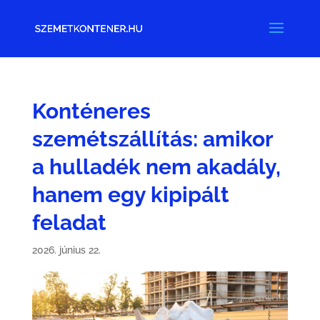
Konténeres
szemétszállítás: amikor
a hulladék nem akadály,
hanem egy kipipált
feladat
2026. június 22.