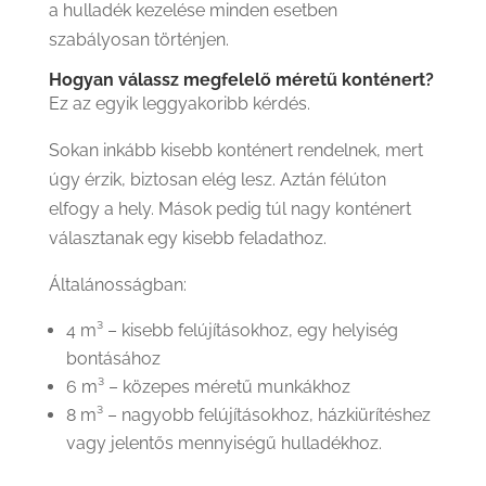
a hulladék kezelése minden esetben
szabályosan történjen.
Hogyan válassz megfelelő méretű konténert?
Ez az egyik leggyakoribb kérdés.
Sokan inkább kisebb konténert rendelnek, mert
úgy érzik, biztosan elég lesz. Aztán félúton
elfogy a hely. Mások pedig túl nagy konténert
választanak egy kisebb feladathoz.
Általánosságban:
4 m³ – kisebb felújításokhoz, egy helyiség
bontásához
6 m³ – közepes méretű munkákhoz
8 m³ – nagyobb felújításokhoz, házkiürítéshez
vagy jelentős mennyiségű hulladékhoz.