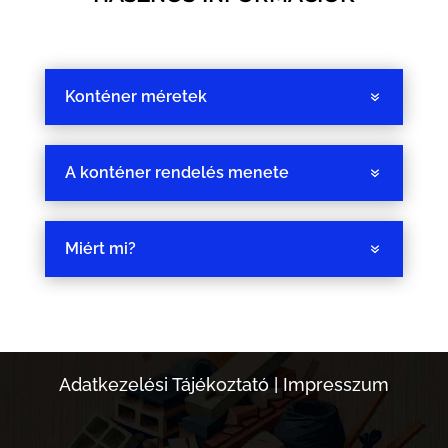
Konténer méretek
A konténer rendelés menete
Miért mi?
Adatkezelési Tájékoztató
|
Impresszum