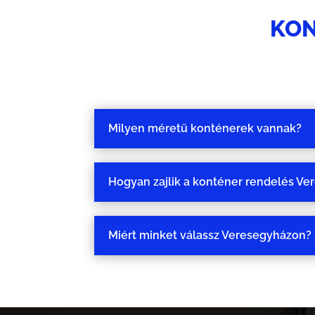
KON
Milyen méretű konténerek vannak?
Hogyan zajlik a konténer rendelés V
Miért minket válassz Veresegyházon?