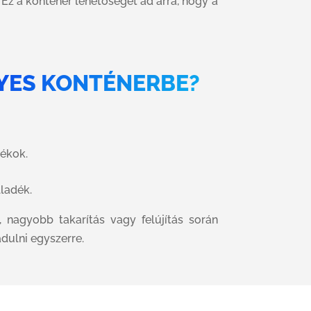
Ez a konténer lehetőséget ad arra, hogy a
GYES KONTÉNERBE?
dékok.
lladék.
, nagyobb takarítás vagy felújítás során
dulni egyszerre.