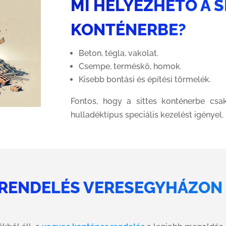
MI HELYEZHETŐ A S
KONTÉNERBE?
Beton, tégla, vakolat.
Csempe, terméskő, homok.
Kisebb bontási és építési törmelék.
Fontos, hogy a sittes konténerbe csak
hulladéktípus speciális kezelést igényel.
 RENDELÉS VERESEGYHÁZON