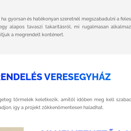
, ha gyorsan és hatékonyan szeretnél megszabadulni a fele
 egy alapos tavaszi takarításról, mi rugalmasan alkalm
lítjuk a megrendelt konténert.
RENDELÉS VERESEGYHÁZ
ngeteg törmelék keletkezik, amitől időben meg kell szaba
adjon, így a projekt zökkenőmentesen haladhat.