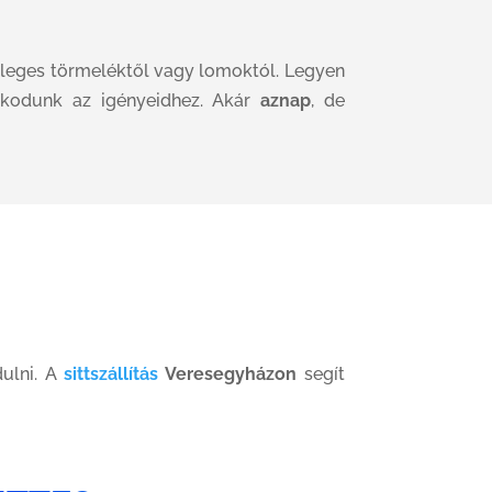
sleges törmeléktől vagy lomoktól. Legyen
azkodunk az igényeidhez. Akár
aznap
, de
dulni. A
sittszállítás
Veresegyházon
segít