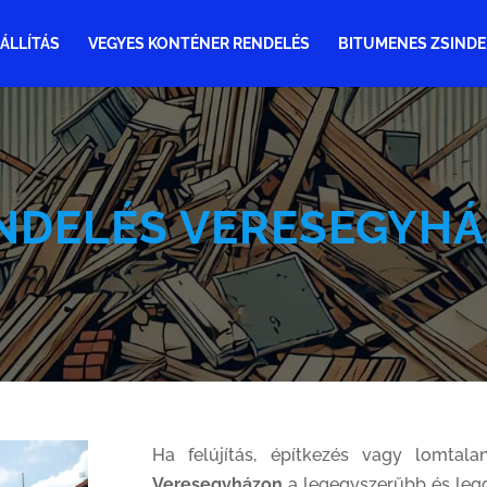
ÁLLÍTÁS
VEGYES KONTÉNER RENDELÉS
BITUMENES ZSINDE
NDELÉS VERESEGYHÁ
Ha felújítás, építkezés vagy lomtala
Veresegyházon
a legegyszerűbb és leg