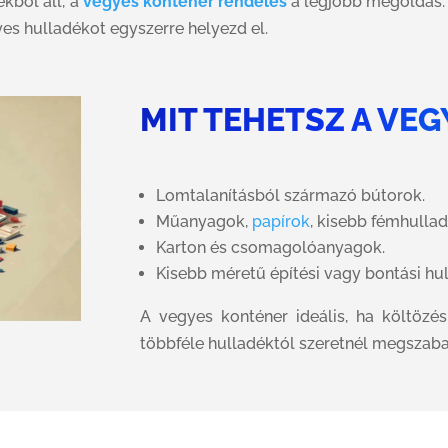
kből áll, a
vegyes konténer rendelés
a legjobb megoldás. 
es hulladékot egyszerre helyezd el.
MIT TEHETSZ A VE
Lomtalanításból származó bútorok.
Műanyagok,
papírok
, kisebb fémhulla
Karton és csomagolóanyagok.
Kisebb méretű építési vagy bontási hu
A vegyes konténer ideális, ha költözés
többféle hulladéktól szeretnél megszaba