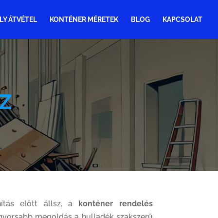
LY ÁTVÉTEL
KONTÉNER MÉRETEK
BLOG
KAPCSOLAT
Z
nítás előtt állsz, a
konténer rendelés
gyorsabb megoldás a hulladék szakszerű