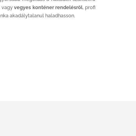
l
vagy
vegyes konténer rendelésről
, profi
nka akadálytalanul haladhasson.