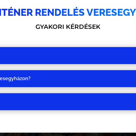
TÉNER RENDELÉS VERESEG
GYAKORI KÉRDÉSEK
eresegyházon?