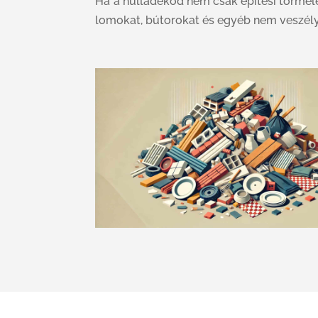
Ha a hulladékod nem csak építési törmelé
lomokat, bútorokat és egyéb nem veszély