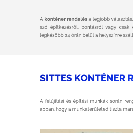
A
konténer rendelés
a legjobb választás
szó építkezésről, bontásról vagy csak
legkésõbb 24 órán belül a helyszínre szál
SITTES KONTÉNER 
A felújítási és építési munkák során re
abban, hogy a munkaterületed tiszta mar