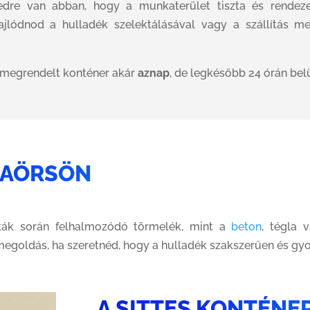
dre van abban, hogy a munkaterület tiszta és rendezet
ajlódnod a hulladék szelektálásával vagy a szállítás m
 megrendelt konténer akár
aznap
, de legkésőbb 24 órán belü
DAÖRSÖN
unkák során felhalmozódó törmelék, mint a
beton
, tégla 
megoldás, ha szeretnéd, hogy a hulladék szakszerűen és gyor
A SITTES KONTÉNE