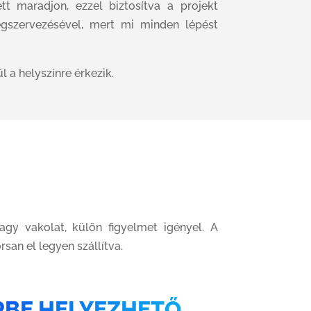
t maradjon, ezzel biztosítva a projekt
egszervezésével, mert mi minden lépést
l a helyszínre érkezik.
vagy vakolat, külön figyelmet igényel. A
san el legyen szállítva.
RBE HELYEZHETŐ