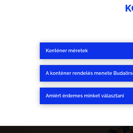
K
Konténer méretek
A konténer rendelés menete Budaör
Amiért érdemes minket választani