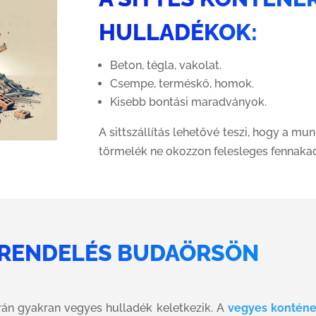
HULLADÉKOK:
Beton, tégla, vakolat.
Csempe, terméskő, homok.
Kisebb bontási maradványok.
A sittszállítás lehetővé teszi, hogy a mu
törmelék ne okozzon felesleges fennakad
 RENDELÉS BUDAÖRSÖN
orán gyakran vegyes hulladék keletkezik. A
vegyes konténe