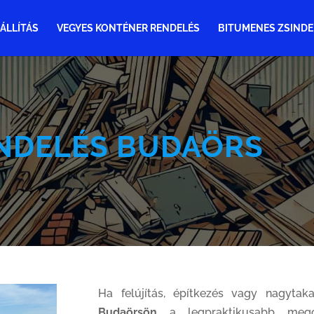
ÁLLÍTÁS
VEGYES KONTÉNER RENDELÉS
BITUMENES ZSINDE
NDELÉS BUDAÖRS
Ha felújítás, építkezés vagy nagytaka
Budaörsön
a legpraktikusabb mego