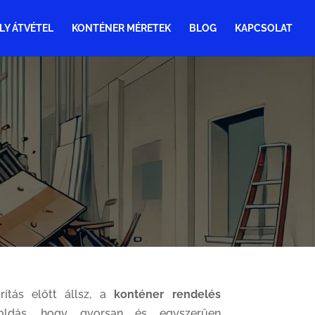
LY ÁTVÉTEL
KONTÉNER MÉRETEK
BLOG
KAPCSOLAT
rítás előtt állsz, a
konténer rendelés
ldás, hogy gyorsan és egyszerűen