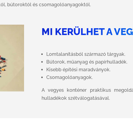
ól, bútoroktól és csomagolóanyagoktól.
MI KERÜLHET A VE
Lomtalanításból származó tárgyak.
Bútorok, műanyag és papírhulladék.
Kisebb építési maradványok.
Csomagolóanyagok.
A vegyes konténer praktikus megoldá
hulladékok szétválogatásával.