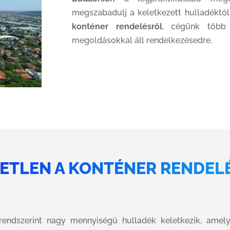
megszabadulj a keletkezett hulladéktó
konténer rendelésről
, cégünk több 
megoldásokkal áll rendelkezésedre.
ETLEN A KONTÉNER RENDEL
 rendszerint nagy mennyiségű hulladék keletkezik, amely