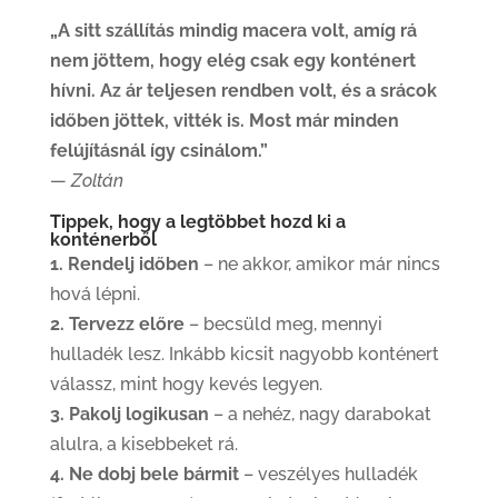
„A sitt szállítás mindig macera volt, amíg rá
nem jöttem, hogy elég csak egy konténert
hívni. Az ár teljesen rendben volt, és a srácok
időben jöttek, vitték is. Most már minden
felújításnál így csinálom.”
—
Zoltán
Tippek, hogy a legtöbbet hozd ki a
konténerből
1. Rendelj időben
– ne akkor, amikor már nincs
hová lépni.
2. Tervezz előre
– becsüld meg, mennyi
hulladék lesz. Inkább kicsit nagyobb konténert
válassz, mint hogy kevés legyen.
3. Pakolj logikusan
– a nehéz, nagy darabokat
alulra, a kisebbeket rá.
4. Ne dobj bele bármit
– veszélyes hulladék