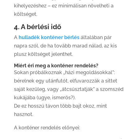
kihelyezéshez – ez minimálisan növelheti a
költséget.
4. A bérlési idő
A
hulladék konténer bérlés
általában pár
napra szól, de ha tovább marad nálad, az kis
plusz költséget jelenthet.
Miért éri meg a konténer rendelés?
Sokan próbálkoznak „házi megoldásokkal”:
bérelnek egy utánfutót, elfuvarozzák a sittet
saját kezűleg, vagy „átcsúsztatják” a szomszéd
kukájába (ugye, ismerős?).
De ez hosszú távon több bajt okoz, mint
hasznot.
A konténer rendelés előnyei: