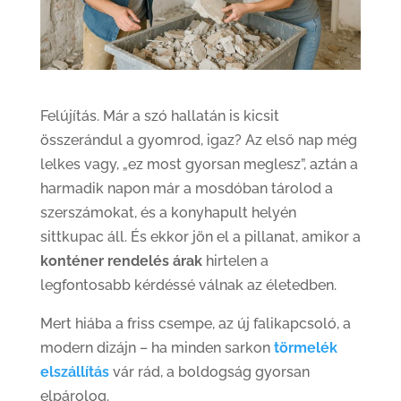
Felújítás. Már a szó hallatán is kicsit
összerándul a gyomrod, igaz? Az első nap még
lelkes vagy, „ez most gyorsan meglesz”, aztán a
harmadik napon már a mosdóban tárolod a
szerszámokat, és a konyhapult helyén
sittkupac áll. És ekkor jön el a pillanat, amikor a
konténer rendelés árak
hirtelen a
legfontosabb kérdéssé válnak az életedben.
Mert hiába a friss csempe, az új falikapcsoló, a
modern dizájn – ha minden sarkon
törmelék
elszállítás
vár rád, a boldogság gyorsan
elpárolog.