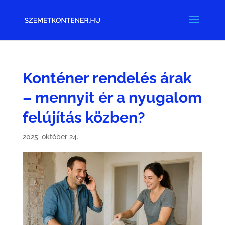
Konténer rendelés árak
– mennyit ér a nyugalom
felújítás közben?
2025. október 24.