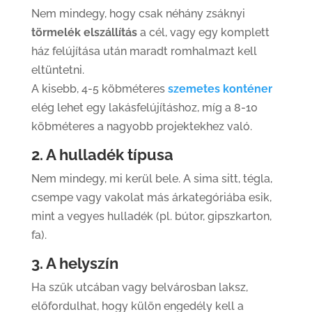
Nem mindegy, hogy csak néhány zsáknyi
törmelék elszállítás
a cél, vagy egy komplett
ház felújítása után maradt romhalmazt kell
eltüntetni.
A kisebb, 4-5 köbméteres
szemetes konténer
elég lehet egy lakásfelújításhoz, míg a 8-10
köbméteres a nagyobb projektekhez való.
2. A hulladék típusa
Nem mindegy, mi kerül bele. A sima sitt, tégla,
csempe vagy vakolat más árkategóriába esik,
mint a vegyes hulladék (pl. bútor, gipszkarton,
fa).
3. A helyszín
Ha szűk utcában vagy belvárosban laksz,
előfordulhat, hogy külön engedély kell a