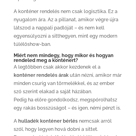
A konténer rendelés nem csak logisztika. Ez a
nyugalom ára. Az a pillanat, amikor végre újra
látszod a nappali padlóját – és nem kell
egyensúlyozni a sitthegyen, mint egy modern
túlélőshow-ban.
Miért nem mindegy, hogy mikor és hogyan
rendeled meg a konténert?
A legtöbben csak akkor kezdenek el a
konténer rendelés árak
után nézni, amikor már
minden csurig van törmelékkel, és az ember
szó szerint elakad a saját házában.
Pedig ha előre gondolkodsz, megspórolhatsz
egy rakás bosszúságot – és igen, némi pénzt is.
A
hulladék konténer bérlés
nemcsak arról
szól, hogy legyen hová dobni a sittet.