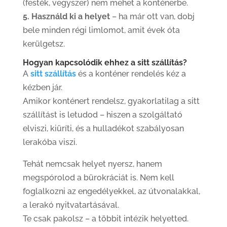
(festék, vegyszer) nem mehet a konténerbe.
5. Használd ki a helyet
– ha már ott van, dobj
bele minden régi limlomot, amit évek óta
kerülgetsz.
Hogyan kapcsolódik ehhez a sitt szállítás?
A
sitt szállítás
és a konténer rendelés kéz a
kézben jár.
Amikor konténert rendelsz, gyakorlatilag a sitt
szállítást is letudod – hiszen a szolgáltató
elviszi, kiüríti, és a hulladékot szabályosan
lerakóba viszi.
Tehát nemcsak helyet nyersz, hanem
megspórolod a bürokráciát is. Nem kell
foglalkozni az engedélyekkel, az útvonalakkal,
a lerakó nyitvatartásával.
Te csak pakolsz – a többit intézik helyetted.