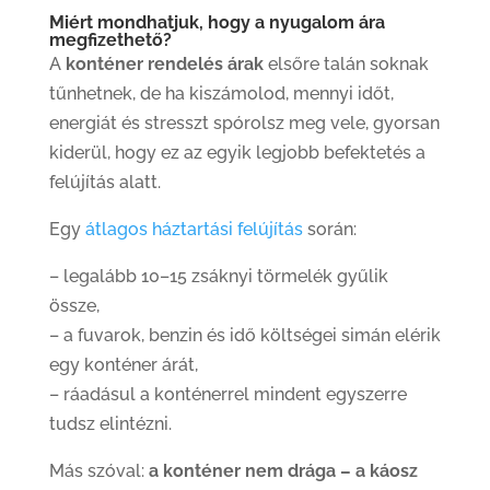
Miért mondhatjuk, hogy a nyugalom ára
megfizethető?
A
konténer rendelés árak
elsőre talán soknak
tűnhetnek, de ha kiszámolod, mennyi időt,
energiát és stresszt spórolsz meg vele, gyorsan
kiderül, hogy ez az egyik legjobb befektetés a
felújítás alatt.
Egy
átlagos háztartási felújítás
során:
– legalább 10–15 zsáknyi törmelék gyűlik
össze,
– a fuvarok, benzin és idő költségei simán elérik
egy konténer árát,
– ráadásul a konténerrel mindent egyszerre
tudsz elintézni.
Más szóval:
a konténer nem drága – a káosz