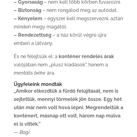
– Gyorsaság
– nem kell több körben fuvarozni.
– Biztonság
– nem rongálod meg az autódat.
– Kényelem
– egyszer kell megszervezni, aztán
minden megy magától.
– Rendezettség
– a ház körül végre újra
emberi a látvány.
És ne felejtsük el: a
konténer rendelés árak
valójában nem „plusz kiadások”, hanem a
mentális béke
ára.
Ügyfeleink mondták
„Amikor elkezdtük a fürdő felújítását, nem is
sejtettük, mennyi törmelék jön össze. Egy hét
után már nem volt hová lépni. Megrendeltük a
konténert, másnap ott volt, három nap múlva
el is vitték.”
—
Bogi