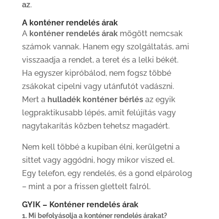
az
.
A konténer rendelés árak
A
konténer rendelés árak
mögött nemcsak
számok vannak. Hanem egy szolgáltatás, ami
visszaadja a rendet, a teret és a lelki békét.
Ha egyszer kipróbálod, nem fogsz többé
zsákokat cipelni vagy utánfutót vadászni.
Mert a
hulladék konténer bérlés
az egyik
legpraktikusabb lépés, amit felújítás vagy
nagytakarítás közben tehetsz magadért.
Nem kell többé a kupiban élni, kerülgetni a
sittet vagy aggódni, hogy mikor viszed el.
Egy telefon, egy rendelés, és a gond elpárolog
– mint a por a frissen glettelt falról.
GYIK – Konténer rendelés árak
1. Mi befolyásolja a konténer rendelés árakat?