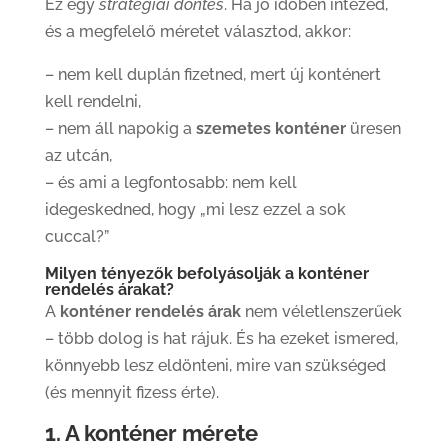
Ez egy
stratégiai döntés
. Ha jó időben intézed,
és a megfelelő méretet választod, akkor:
– nem kell duplán fizetned, mert új konténert
kell rendelni,
– nem áll napokig a
szemetes konténer
üresen
az utcán,
– és ami a legfontosabb: nem kell
idegeskedned, hogy „mi lesz ezzel a sok
cuccal?”
Milyen tényezők befolyásolják a konténer
rendelés árakat?
A
konténer rendelés árak
nem véletlenszerűek
– több dolog is hat rájuk. És ha ezeket ismered,
könnyebb lesz eldönteni, mire van szükséged
(és mennyit fizess érte).
1. A konténer mérete